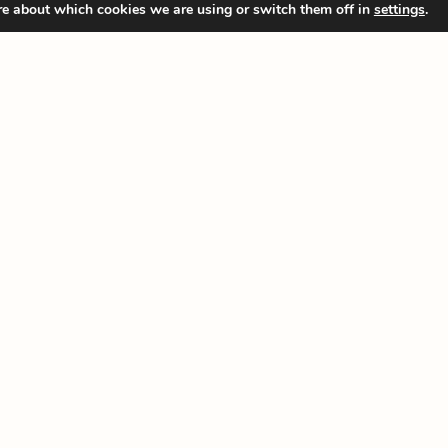
re about which cookies we are using or switch them off in
settings
.
Aralde e Vilar
o con Mar