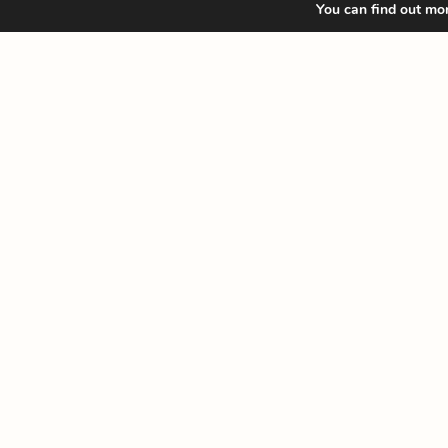
You can find out mo
Proxecto de renaturalización do patio das escolas infantís de 
de Bamio en Vilagarcía de Arousa levado a cabo en conxunt
Penela de Trees Ecosistemas.